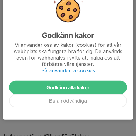
förutsättningar. Vi har fokus på att under lekfulla former lära
oss växling, bromsteknik och teknikövningar för att bli en mer
säker MTB-cyklist. I mörkblå grupp börjar vi göra längre turer på
stigarna rumt Billingens fritidsområde.
Träningstid: 60 minuter/ vecka.
Godkänn kakor
Vi använder oss av kakor (cookies) för att vår
Nya ledare
webbplats ska fungera bra för dig. De används
även för webbanalys i syfte att hjälpa oss att
11 aug 2024
1 kommentar
förbättra våra tjänster.
Hej!
Så använder vi cookies
Hoppas alla haft en härlig sommar.
Godkänn alla kakor
Nu är det dags att starta upp höstsäsongen och på tisdag kör vi!
Bara nödvändiga
Under våren har ljusblå och mörkblå kört mycket tillsammans,
det har varit positivt då vi har kunnat se över vilka...
Läs mer