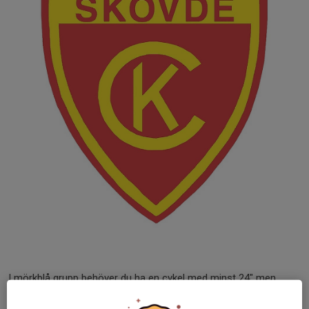
I mörkblå grupp behöver du ha en cykel med minst 24" men
gärna 26"-27,5" hjul för att alla ska kunna delta med likvärdiga