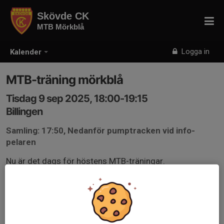
Skövde CK
MTB Mörkblå
Logga in
Kalender
MTB-träning mörkblå
Tisdag 9 sep 2025, 18:00-19:15
Billingen
Samling: 17:50, Nedanför pumptracken vid info-
pelaren
Nu är det dags för höstens MTB-träningar.
Vi kör ca 1 timme och en kvart.
Se till att cyklar är fungerande, hjälmar sitter på
ordentligt och gärna att barnen har en vattenflaska med
sig samt har ätit något innan vi kör igång (långt mellan
lunch och middag annars).