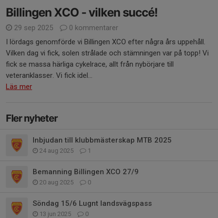
Billingen XCO - vilken succé!
29 sep 2025
0 kommentarer
I lördags genomförde vi Billingen XCO efter några års uppehåll.
Vilken dag vi fick, solen strålade och stämningen var på topp! Vi
fick se massa härliga cykelrace, allt från nybörjare till
veteranklasser. Vi fick idel...
Läs mer
Fler nyheter
Inbjudan till klubbmästerskap MTB 2025
24 aug 2025
1
Bemanning Billingen XCO 27/9
20 aug 2025
0
Söndag 15/6 Lugnt landsvägspass
13 jun 2025
0