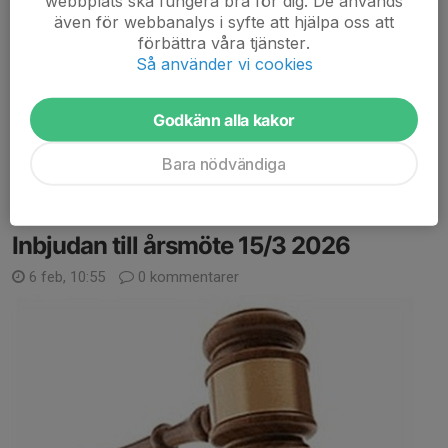
webbplats ska fungera bra för dig. De används
även för webbanalys i syfte att hjälpa oss att
Nu närmar sig Billingeracet med stormsteg, 2 maj bygger vi samt
förbättra våra tjänster.
genomför Lilla Billingeracet.
Så använder vi cookies
Den 3 maj går den långa tävlingen.
Godkänn alla kakor
Vi saknar fortfarande 8 funktionärer.
Har ni möjlighet att ställa upp med någon till från...
Bara nödvändiga
Läs mer
Inbjudan till årsmöte 15/3 2026
6 feb, 10:55
0 kommentarer