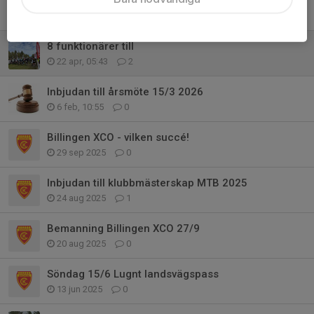
Vilket arrangemang, tack!
3 maj, 22:12
3
8 funktionärer till
22 apr, 05:43
2
Inbjudan till årsmöte 15/3 2026
6 feb, 10:55
0
Billingen XCO - vilken succé!
29 sep 2025
0
Inbjudan till klubbmästerskap MTB 2025
24 aug 2025
1
Bemanning Billingen XCO 27/9
20 aug 2025
0
Söndag 15/6 Lugnt landsvägspass
13 jun 2025
0