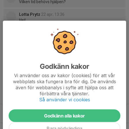
Vilken tid behövs hjälpen?
Lotta Prytz
22 apr, 13:36
Hej!
Det är pass om ca 4 timmar, tidigaste runt 11.20-13.15,
det senaste 12.45-16.45 - maila gärna mig
lottawp@gmail.com
Listan finns i fliken Flaggvakter i den här listan:
https://docs.google.com/spreadsheets/d/1sT4SJ_AVT
0iayJ4Lw1kc1LtZUZ3MOofcRjxQ8HyQuNQ/edit?
usp=sharing
Godkänn kakor
Vi använder oss av kakor (cookies) för att vår
webbplats ska fungera bra för dig. De används
även för webbanalys i syfte att hjälpa oss att
förbättra våra tjänster.
Tidigare nyheter
Så använder vi cookies
Sugen på att testa landsväg?
Godkänn alla kakor
28 jun, 22:06
0
Bara nödvändiga