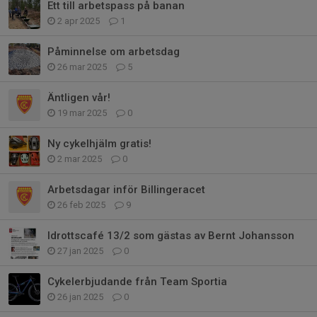
Ett till arbetspass på banan
2 apr 2025
1
Påminnelse om arbetsdag
26 mar 2025
5
Äntligen vår!
19 mar 2025
0
Ny cykelhjälm gratis!
2 mar 2025
0
Arbetsdagar inför Billingeracet
26 feb 2025
9
Idrottscafé 13/2 som gästas av Bernt Johansson
27 jan 2025
0
Cykelerbjudande från Team Sportia
26 jan 2025
0