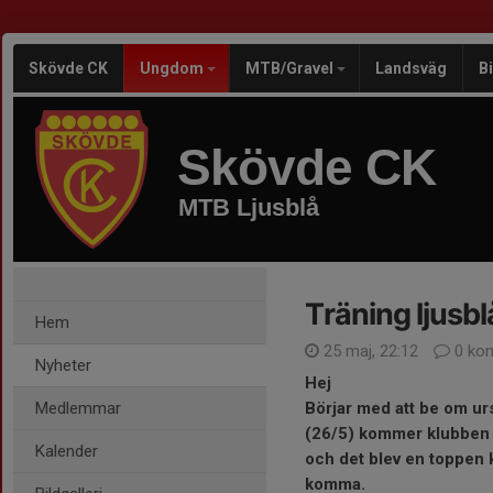
Skövde CK
Ungdom
MTB/Gravel
Landsväg
B
Skövde CK
MTB Ljusblå
Träning ljusbl
Hem
25 maj, 22:12
0 ko
Nyheter
Hej
Medlemmar
Börjar med att be om ur
(26/5) kommer klubben at
Kalender
och det blev en toppen 
komma.