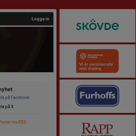
Logga in
nyhet
la på Facebook
la på X
heter via RSS