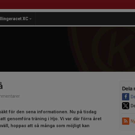
illingeracet XC
å
Dela 
mmentarer
De
De
säkt för den sena informationen. Nu på tisdag
t genomföra träning i Hjo. Vi var där förra året
Ny
kväll, hoppas att så många som möjligt kan