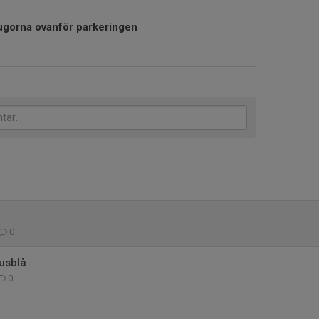
ugorna ovanför parkeringen
å
0
usblå
0