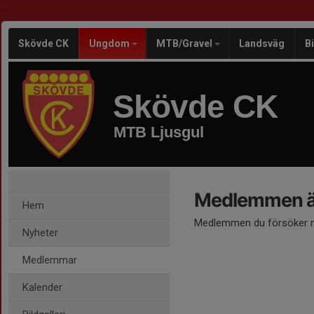
Skövde CK
Ungdom
MTB/Gravel
Landsväg
B
Skövde CK
MTB Ljusgul
Medlemmen är
Hem
Medlemmen du försöker nå
Nyheter
Medlemmar
Kalender