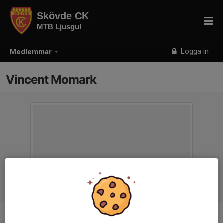
Skövde CK
MTB Ljusgul
Logga in
Medlemmar
Vincent Momark
Ålder
11 år