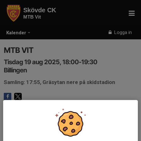
Skövde CK
MTB Vit
Logga in
Kalender
MTB VIT
Tisdag 19 aug 2025, 18:00-19:30
Billingen
Samling: 17:55, Gräsytan nere på skidstadion