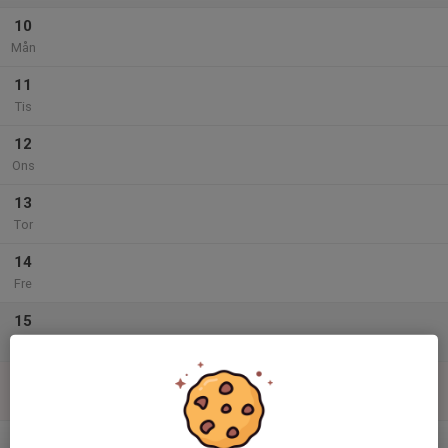
10
Mån
11
Tis
12
Ons
13
Tor
14
Fre
15
Lör
16
Sön
v.34