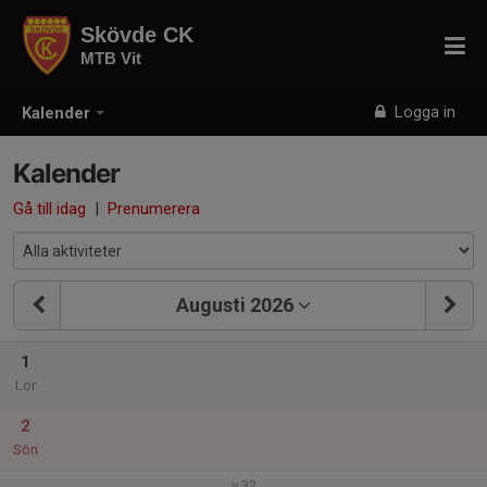
Skövde CK
MTB Vit
Logga in
Kalender
Kalender
Gå till idag
|
Prenumerera
Augusti 2026
1
Lör
2
Sön
v.32