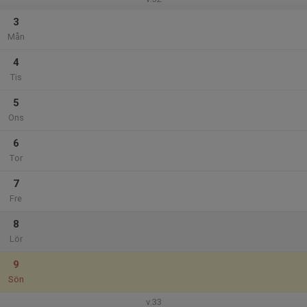
3
Mån
4
Tis
5
Ons
6
Tor
7
Fre
8
Lör
9
Sön
v.33