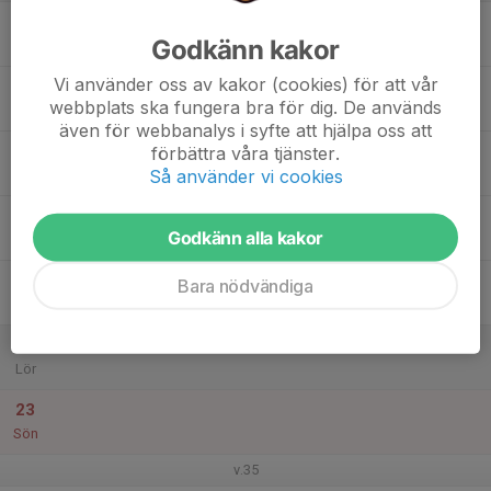
17
Godkänn kakor
Mån
Vi använder oss av kakor (cookies) för att vår
18
webbplats ska fungera bra för dig. De används
Tis
även för webbanalys i syfte att hjälpa oss att
19
förbättra våra tjänster.
Så använder vi cookies
Ons
20
Godkänn alla kakor
Tor
21
Bara nödvändiga
Fre
22
Lör
23
Sön
v.35