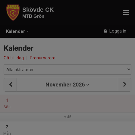
Skövde CK
MTB Grön
Logga in
Kalender
Kalender
Gå till idag
|
Prenumerera
November 2026
1
Sön
v.45
2
Mån