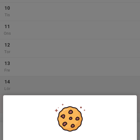
10
Tis
11
Ons
12
Tor
13
Fre
14
Lör
15
Sön
v.47
16
Mån