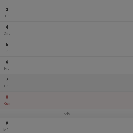
3
Tis
4
Ons
5
Tor
6
Fre
7
Lör
8
Sön
v.46
9
Mån