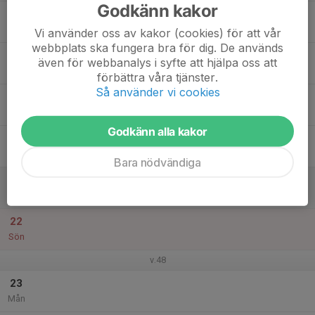
Godkänn kakor
17
Tis
Vi använder oss av kakor (cookies) för att vår
webbplats ska fungera bra för dig. De används
18
även för webbanalys i syfte att hjälpa oss att
Ons
förbättra våra tjänster.
Så använder vi cookies
19
Tor
Godkänn alla kakor
20
Fre
Bara nödvändiga
21
Lör
22
Sön
v.48
23
Mån