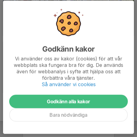
Billinge-ägget 2014
Billinge-ägget 2015
2015-04-08
|
4 st
2015-04-07
|
10 st
Godkänn kakor
Vi använder oss av kakor (cookies) för att vår
webbplats ska fungera bra för dig. De används
även för webbanalys i syfte att hjälpa oss att
förbättra våra tjänster.
KM hösten 2014
Så använder vi cookies
2014-10-10
|
7 st
Godkänn alla kakor
Bara nödvändiga