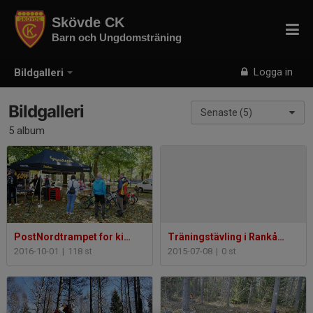
Skövde CK
Barn och Ungdomsträning
Logga in
Bildgalleri
Bildgalleri
Senaste (5)
5 album
PostNordtrampet for kids 1 okt 2016
Träningstävling i Rankås 7/7-15
2016-10-01
|
118 st
2015-07-08
|
0 st