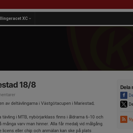
illingeracet XC
estad 18/8
Dela 
entarer
De
n av deltävlingarna i Västgötacupen i Mariestad;
De
sta tävling i MTB, nybörjarklass finns i åldrarna 6-10 och
Ny
 många varv man hinner. Alla får medalj vid målgång.
te licens eller chip och anmälan kan ske på plats