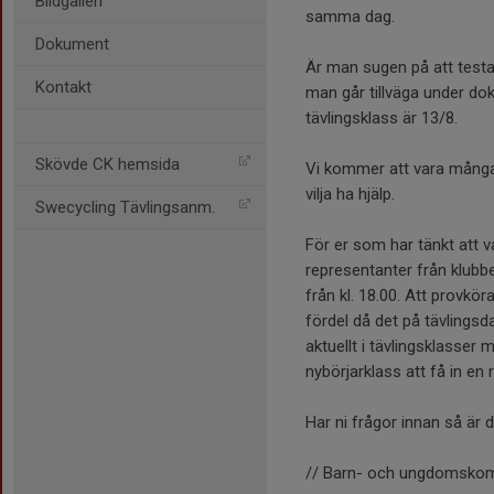
Bildgalleri
samma dag.
Dokument
Är man sugen på att testa 
Kontakt
man går tillväga under do
tävlingsklass är 13/8.
Skövde CK hemsida
Vi kommer att vara många p
vilja ha hjälp.
Swecycling Tävlingsanm.
För er som har tänkt att 
representanter från klubb
från kl. 18.00. Att provkör
fördel då det på tävlingsd
aktuellt i tävlingsklasser
nybörjarklass att få in en
Har ni frågor innan så är
// Barn- och ungdomsko