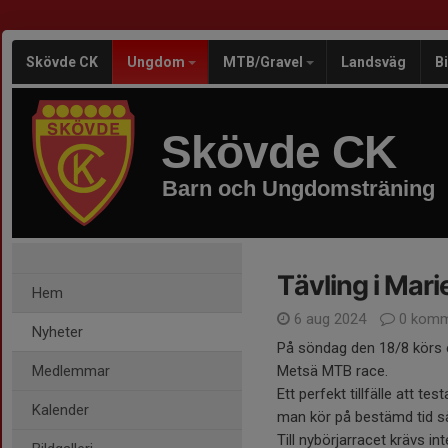
Skövde CK
Ungdom
MTB/Gravel
Landsväg
B
Skövde CK
Barn och Ungdomsträning
Tävling i Mari
Hem
6 aug 2024
0 komm
Nyheter
På söndag den 18/8 körs e
Medlemmar
Metsä MTB race.
Ett perfekt tillfälle att te
Kalender
man kör på bestämd tid så
Till nybörjarracet krävs in