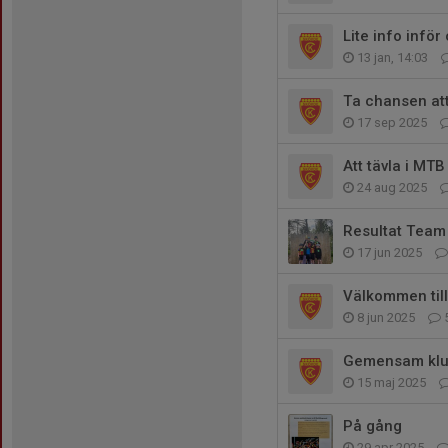
Lite info infö
13 jan, 14:03
Ta chansen att
17 sep 2025
Att tävla i MT
24 aug 2025
Resultat Team 
17 jun 2025
Välkommen til
8 jun 2025
Gemensam klub
15 maj 2025
På gång
29 apr 2025