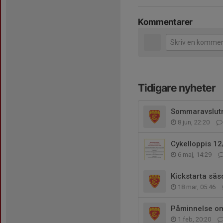
Kommentarer
Tidigare nyheter
Sommaravslut
8 jun, 22:20
Cykelloppis 12
6 maj, 14:29
Kickstarta säs
18 mar, 05:46
Påminnelse om 
1 feb, 20:20