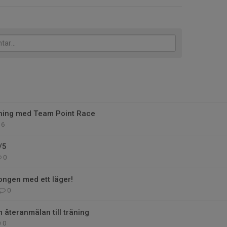
ning med Team Point Race
6
/5
0
ongen med ett läger!
0
återanmälan till träning
0