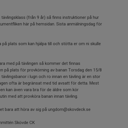
tävlingsklass (från 9 år) så finns instruktioner på hur
kumentfliken här på hemsidan. Sista anmälningsdag för
å plats som kan hjälpa till och stötta er om ni skulle
vara med på tävlingen så kommer det finnas
en på plats för provkörning av banan Torsdag den 15/8
a tävlingsbanor i lugn och ro innan en tävling är en stor
agen ofta är begränsat med tid avsatt för detta. Mest
 men kan även vara bra för de äldre som kör
 rutin med att provköra banan innan tävling.
 det bara att höra av sig på ungdom@skovdeck.se
mmittén Skövde CK