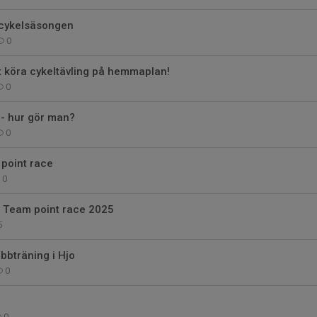
r cykelsäsongen
0
 köra cykeltävling på hemmaplan!
0
B - hur gör man?
0
point race
0
l Team point race 2025
5
bträning i Hjo
0
0