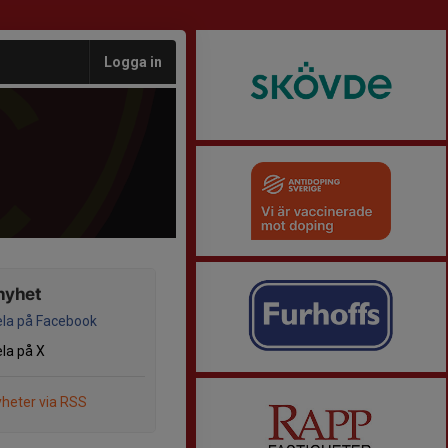
Logga in
nyhet
la på Facebook
la på X
heter via RSS