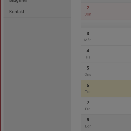
Bildgalleri
2
Kontakt
Sön
3
Mån
4
Tis
5
Ons
6
Tor
7
Fre
8
Lör