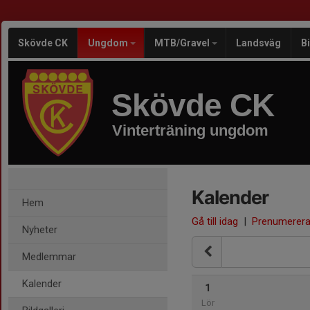
Skövde CK
Ungdom
MTB/Gravel
Landsväg
B
Skövde CK
Vinterträning ungdom
Kalender
Hem
Gå till idag
|
Prenumerer
Nyheter
Medlemmar
Kalender
1
Lör