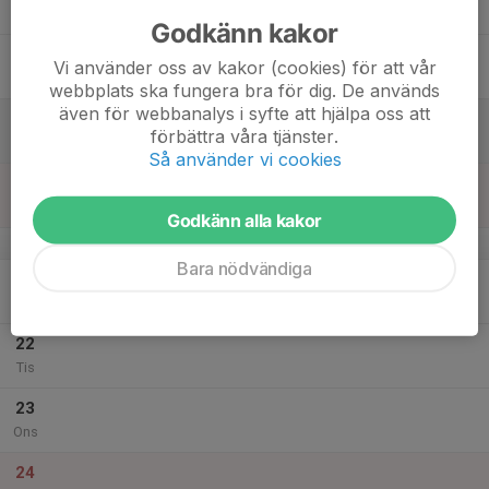
Tor
Godkänn kakor
18
Vi använder oss av kakor (cookies) för att vår
Fre
webbplats ska fungera bra för dig. De används
även för webbanalys i syfte att hjälpa oss att
19
förbättra våra tjänster.
Lör
Så använder vi cookies
20
Sön
Godkänn alla kakor
v.52
Bara nödvändiga
21
Mån
22
Tis
23
Ons
24