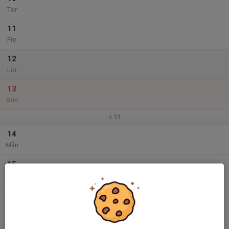
Tor
11
Fre
12
Lör
13
Sön
v.51
14
Mån
15
Tis
16
Ons
17