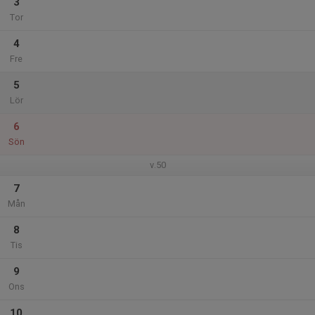
3
Tor
4
Fre
5
Lör
6
Sön
v.50
7
Mån
8
Tis
9
Ons
10