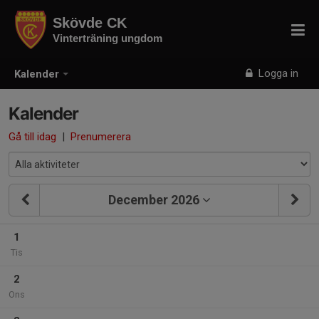
Skövde CK
Vinterträning ungdom
Logga in
Kalender
Kalender
Gå till idag
|
Prenumerera
December 2026
1
Tis
2
Ons