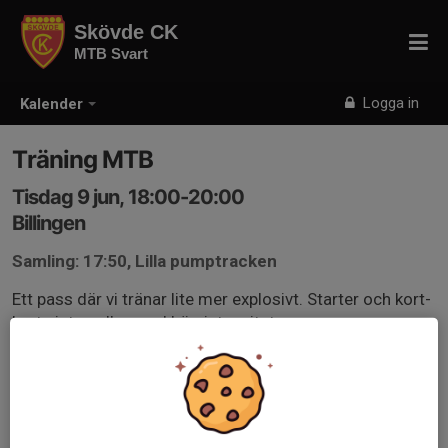
Skövde CK
MTB Svart
Logga in
Kalender
Träning MTB
Tisdag 9 jun, 18:00-20:00
Billingen
Samling: 17:50, Lilla pumptracken
Ett pass där vi tränar lite mer explosivt. Starter och kort-
korta intervaller med hög intensitet.