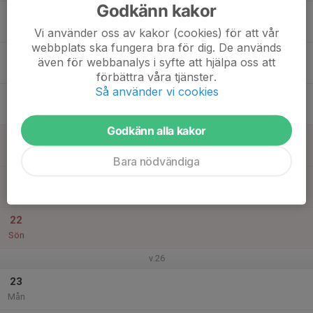
Godkänn kakor
17
Tis
Vi använder oss av kakor (cookies) för att vår
webbplats ska fungera bra för dig. De används
18
även för webbanalys i syfte att hjälpa oss att
Ons
förbättra våra tjänster.
Så använder vi cookies
19
Tor
Godkänn alla kakor
20
Fre
Bara nödvändiga
21
Lör
22
Sön
v.26
23
Mån