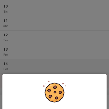
10
Tis
11
Ons
12
Tor
13
Fre
14
Lör
15
Sön
v.25
16
Mån