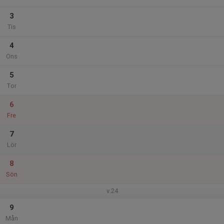
3
Tis
4
Ons
5
Tor
6
Fre
7
Lör
8
Sön
v.24
9
Mån