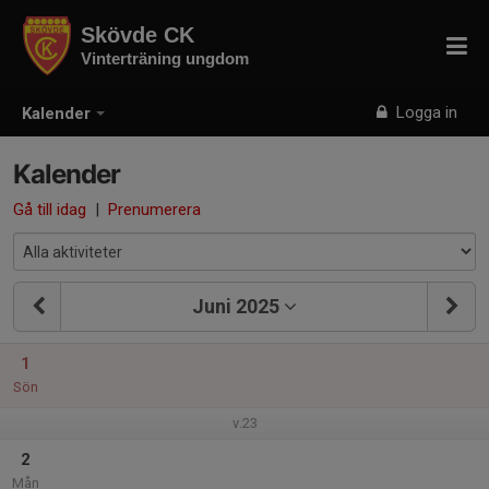
Skövde CK
Vinterträning ungdom
Logga in
Kalender
Kalender
Gå till idag
|
Prenumerera
Juni 2025
1
Sön
v.23
2
Mån