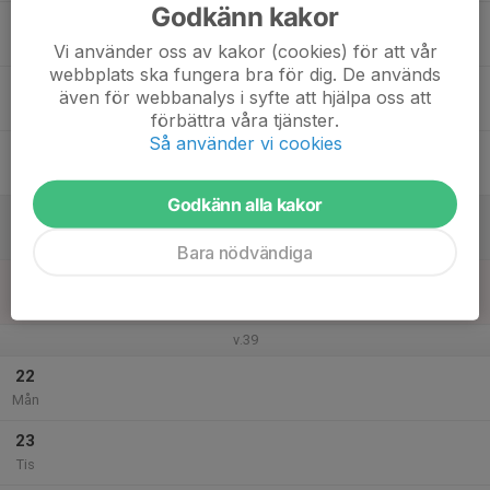
Godkänn kakor
17
Ons
Vi använder oss av kakor (cookies) för att vår
webbplats ska fungera bra för dig. De används
18
även för webbanalys i syfte att hjälpa oss att
Tor
förbättra våra tjänster.
Så använder vi cookies
19
Fre
Godkänn alla kakor
20
Lör
Bara nödvändiga
21
Sön
v.39
22
Mån
23
Tis