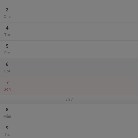
3
Ons
4
Tor
5
Fre
6
Lör
7
Sön
v.37
8
Mån
9
Tis