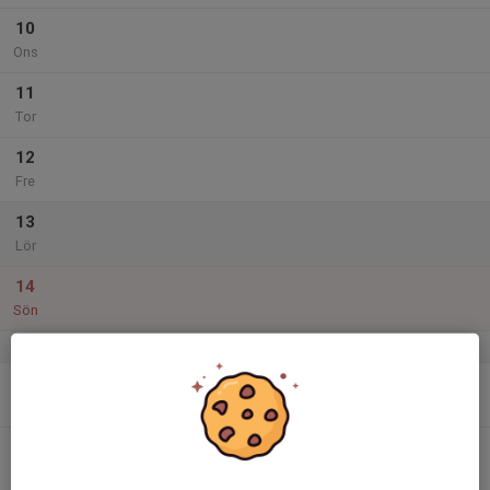
10
Ons
11
Tor
12
Fre
13
Lör
14
Sön
v.38
15
Mån
16
Tis