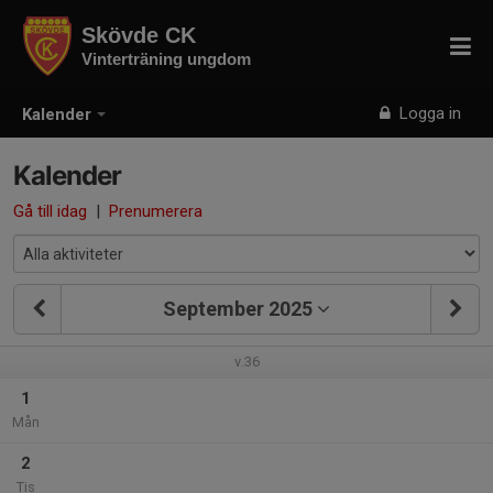
Skövde CK
Vinterträning ungdom
Logga in
Kalender
Kalender
Gå till idag
|
Prenumerera
September 2025
v.36
1
Mån
2
Tis