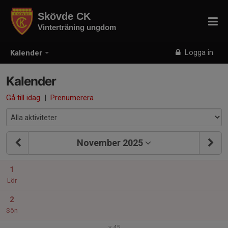
Skövde CK
Vinterträning ungdom
Logga in
Kalender
Kalender
Gå till idag
|
Prenumerera
November 2025
1
Lör
2
Sön
v.45