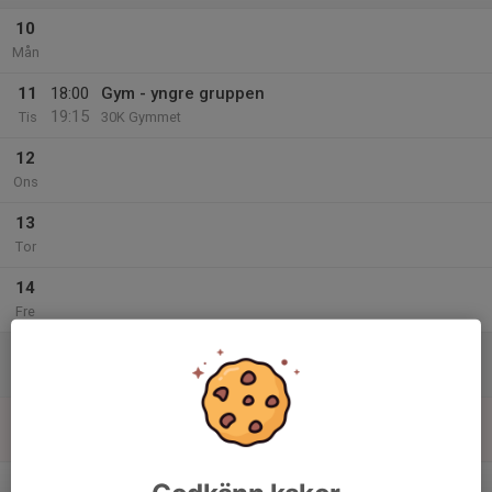
10
Mån
11
18:00
Gym - yngre gruppen
19:15
Tis
30K Gymmet
12
Ons
13
Tor
14
Fre
15
Lör
16
10:00
Distanspass cykel
12:00
Sön
Familjen Lindh
v.47