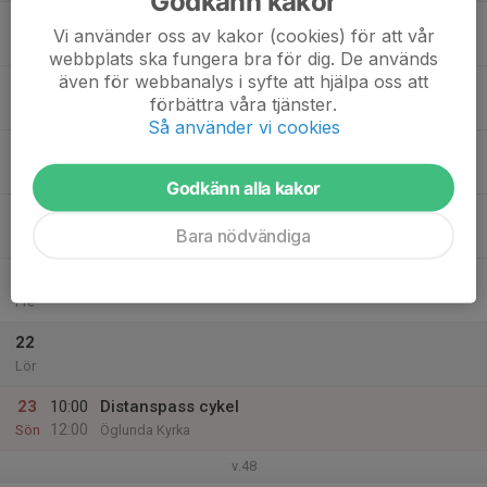
Godkänn kakor
17
Vi använder oss av kakor (cookies) för att vår
Mån
webbplats ska fungera bra för dig. De används
även för webbanalys i syfte att hjälpa oss att
18
18:00
Gym - yngre gruppen
förbättra våra tjänster.
19:15
Tis
30K Gymmet
Så använder vi cookies
19
Ons
Godkänn alla kakor
20
Bara nödvändiga
Tor
21
Fre
22
Lör
23
10:00
Distanspass cykel
12:00
Sön
Öglunda Kyrka
v.48