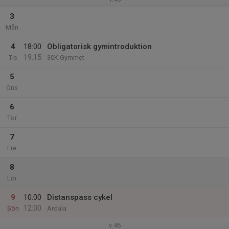
3
Mån
4
18:00
Obligatorisk gymintroduktion
19:15
Tis
30K Gymmet
5
Ons
6
Tor
7
Fre
8
Lör
9
10:00
Distanspass cykel
12:00
Sön
Ardala
v.46