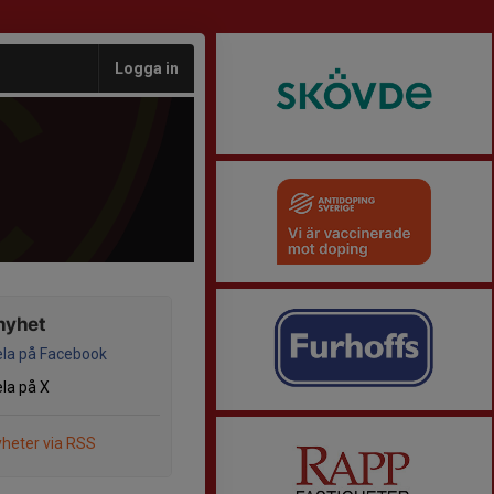
Logga in
nyhet
la på Facebook
la på X
heter via RSS