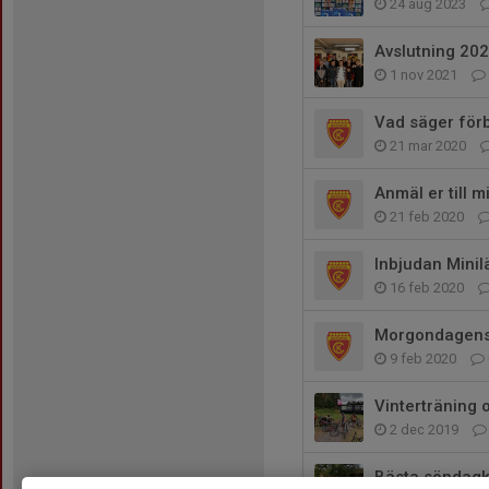
24 aug 2023
Avslutning 20
1 nov 2021
Vad säger fö
21 mar 2020
Anmäl er till m
21 feb 2020
Inbjudan Mini
16 feb 2020
Morgondagens 
9 feb 2020
Vinterträning 
2 dec 2019
Bästa söndagkv