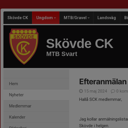
Skövde CK
Ungdom
MTB/Gravel
Landsväg
B
Skövde CK
MTB Svart
Efteranmälan 
Hem
15 maj 2024
0 kom
Nyheter
Hallå SCK medlemmar,
Medlemmar
Kalender
Jag kollar anmälningslist
Skövde i helgen.