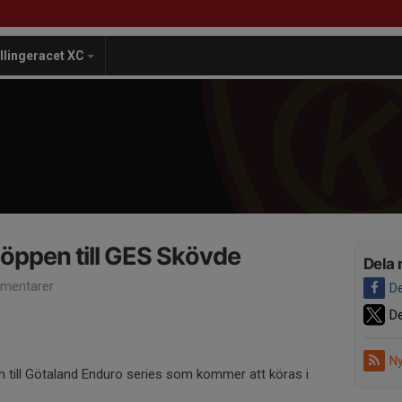
illingeracet XC
öppen till GES Skövde
Dela 
mentarer
De
De
Ny
an till Götaland Enduro series som kommer att köras i