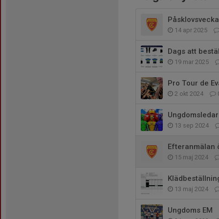
Påsklovsveck
14 apr 2025
Dags att bestäl
19 mar 2025
Pro Tour de E
2 okt 2024
Ungdomsledaru
13 sep 2024
Efteranmälan ö
15 maj 2024
Klädbeställni
13 maj 2024
Ungdoms EM