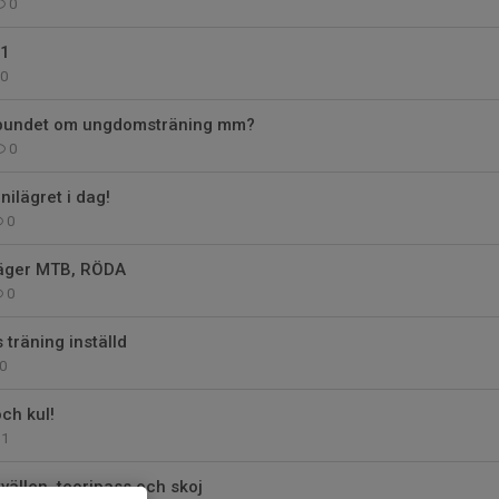
0
21
0
rbundet om ungdomsträning mm?
0
inilägret i dag!
0
läger MTB, RÖDA
0
träning inställd
0
och kul!
1
ällen, teoripass och skoj