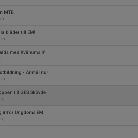
an MTB
0
la kläder till EM!
0
valds med Kvänums if
0
tbildning - Anmäl nu!
0
ppen till GES Skövde
0
ng inför Ungdoms EM.
0