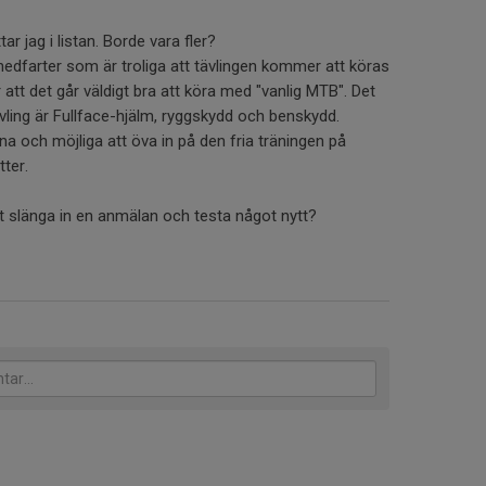
tar jag i listan. Borde vara fler?
nedfarter som är troliga att tävlingen kommer att köras
 att det går väldigt bra att köra med "vanlig MTB". Det
tävling är Fullface-hjälm, ryggskydd och benskydd.
ina och möjliga att öva in på den fria träningen på
tter.
tt slänga in en anmälan och testa något nytt?